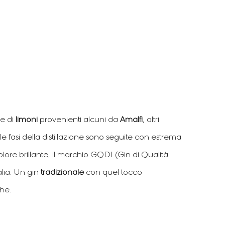
ne di
limoni
provenienti alcuni da
Amalfi
, altri
e fasi della distillazione sono seguite con estrema
lore brillante, il marchio GQDI (Gin di Qualità
alia. Un gin
tradizionale
con quel tocco
he.