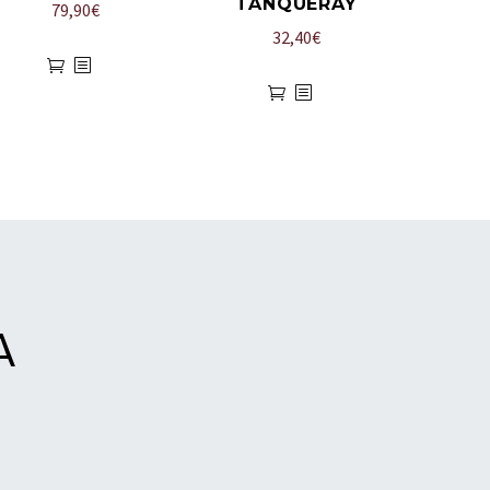
TANQUERAY
79,90
€
32,40
€
A