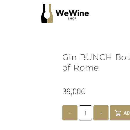
Gin BUNCH Botan
of Rome
39,00
€
Gin
BUNCH
-
+
AD
Botanical
-
Garbata