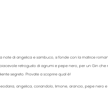
a da note di angelica e sambuco, si fonde con la matrice rom
un piacevole retrogusto di agrumi e pepe nero, per un Gin ch
iente segreto. Provate a scoprire qual è!
daria, angelica, coriandolo, limone, arancio, pepe nero e alt