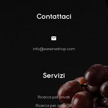
Contattaci


info@wewineshop.com
Servizi
Ricerca per privati.
Ricerca per aziende.