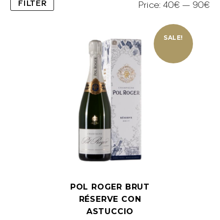
FILTER
Min
Max
Price:
40€
—
90€
price
price
SALE!
POL ROGER BRUT
RÉSERVE CON
ASTUCCIO