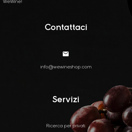
WeWine!
Contattaci


info@wewineshop.com
Servizi
Ricerca per privati.