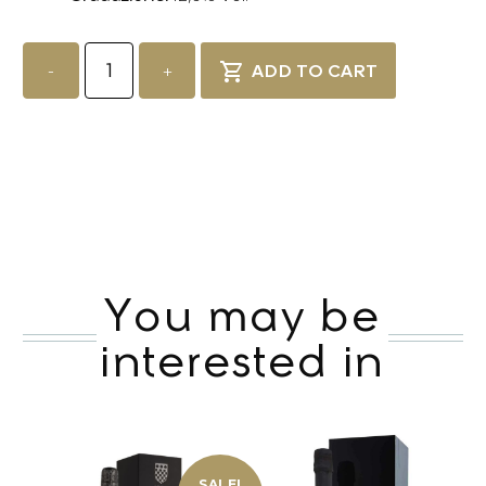
Ruinart
Millesime
-
+
ADD TO CART
2015
quantity
You may be
interested in
SALE!