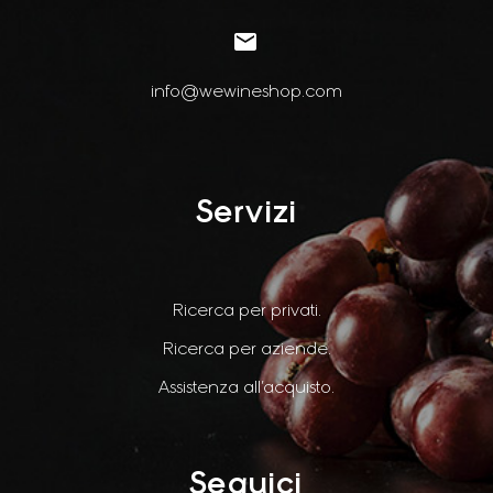


info@wewineshop.com
Servizi
Ricerca per privati.
Ricerca per aziende.
Assistenza all’acquisto.
Seguici