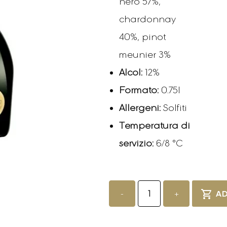
nero 57%,
chardonnay
40%, pinot
meunier 3%
Alcol:
12%
Formato:
0.75l
Allergeni:
Solfiti
Temperatura di
servizio:
6/8 °C
"R"
de
-
+
AD
RUINART
COFFRET
quantity