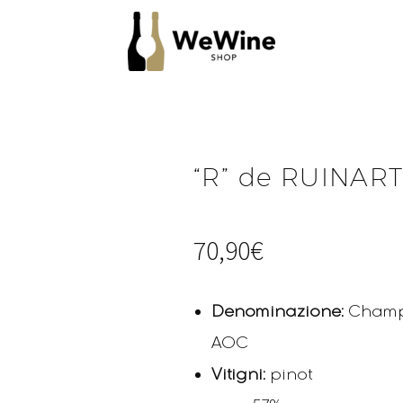
“R” de RUINAR
70,90
€
Denominazione:
Cham
AOC
Vitigni:
pinot