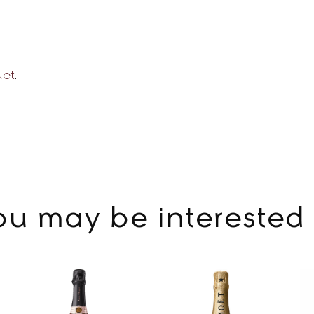
uet
.
ou may be interested 