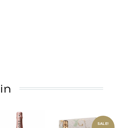
in
SALE!