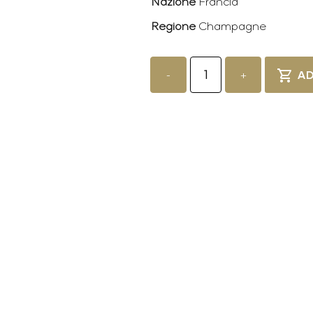
Nazione
Francia
Regione
Champagne
Perrier
Jouet
-
+
AD
Blanc
Belle
Epoque
2014
quantity