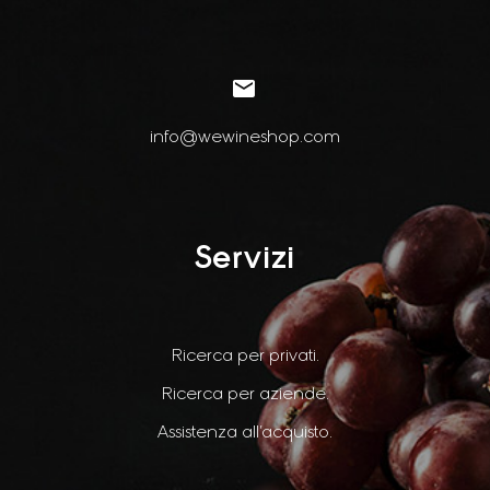


info@wewineshop.com
Servizi
Ricerca per privati.
Ricerca per aziende.
Assistenza all’acquisto.