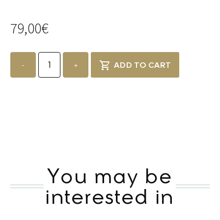
79,00
€
Gin
Selvatiq
-
+
ADD TO CART
N.
13
-
Selvatiq
quantity
You may be
interested in